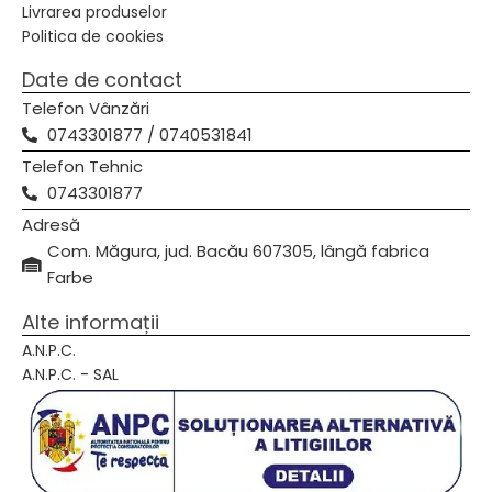
Livrarea produselor
Politica de cookies
Date de contact
Telefon Vânzări
0743301877 / 0740531841
Telefon Tehnic
0743301877
Adresă
Com. Măgura, jud. Bacău 607305, lângă fabrica
Farbe
Alte informații
A.N.P.C.
A.N.P.C. - SAL