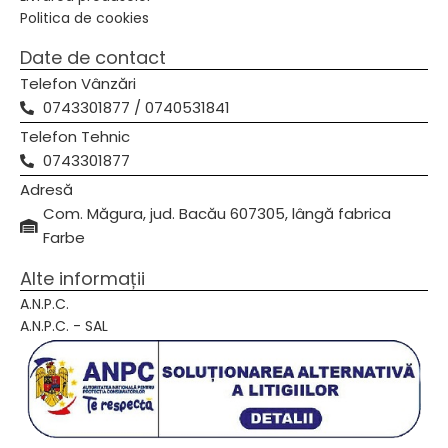
Politica de cookies
Date de contact
Telefon Vânzări
0743301877 / 0740531841
Telefon Tehnic
0743301877
Adresă
Com. Măgura, jud. Bacău 607305, lângă fabrica
Farbe
Alte informații
A.N.P.C.
A.N.P.C. - SAL