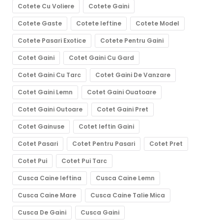
Cotete Cu Voliere
Cotete Gaini
Cotete Gaste
Cotete Ieftine
Cotete Model
Cotete Pasari Exotice
Cotete Pentru Gaini
Cotet Gaini
Cotet Gaini Cu Gard
Cotet Gaini Cu Tarc
Cotet Gaini De Vanzare
Cotet Gaini Lemn
Cotet Gaini Ouatoare
Cotet Gaini Outoare
Cotet Gaini Pret
Cotet Gainuse
Cotet Ieftin Gaini
Cotet Pasari
Cotet Pentru Pasari
Cotet Pret
Cotet Pui
Cotet Pui Tarc
Cusca Caine Ieftina
Cusca Caine Lemn
Cusca Caine Mare
Cusca Caine Talie Mica
Cusca De Gaini
Cusca Gaini