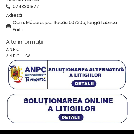
0743301877
Adresă
Com. Măgura, jud. Bacău 607305, lângă fabrica
Farbe
Alte informații
A.N.P.C.
A.N.P.C. - SAL