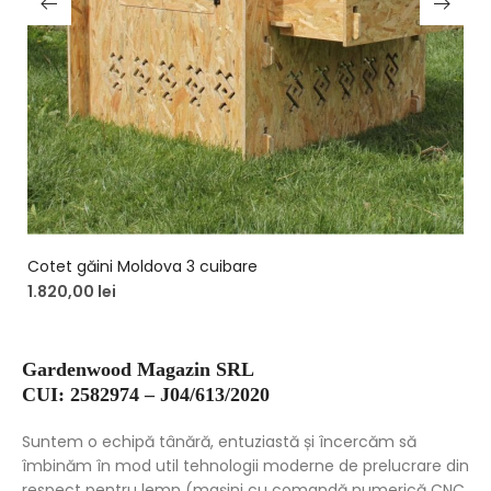
Cotet găini Moldova 3 cuibare
1.820,00
lei
Gardenwood Magazin SRL
CUI: 2582974 – J04/613/2020
Suntem o echipă tânără, entuziastă și încercăm să
îmbinăm în mod util tehnologii moderne de prelucrare din
respect pentru lemn (mașini cu comandă numerică CNC,