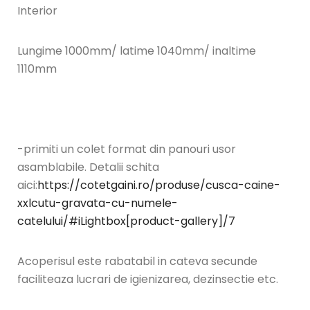
Interior
Lungime 1000mm/ latime 1040mm/ inaltime
1110mm
-primiti un colet format din panouri usor
asamblabile. Detalii schita
aici:
https://cotetgaini.ro/produse/cusca-caine-
xxlcutu-gravata-cu-numele-
catelului/#iLightbox[product-gallery]/7
Acoperisul este rabatabil in cateva secunde
faciliteaza lucrari de igienizarea, dezinsectie etc.